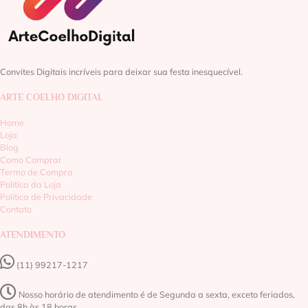
Convites Digitais incríveis para deixar sua festa inesquecível.
ARTE COELHO DIGITAL
Home
Loja
Blog
Como Comprar
Termo de Compra
Política da Loja
Política de Privacidade
Contato
ATENDIMENTO
(11) 99217-1217‬
Nosso horário de atendimento é de Segunda a sexta, exceto feriados,
das 8h às 18 horas.