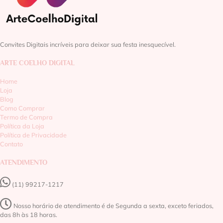
Convites Digitais incríveis para deixar sua festa inesquecível.
ARTE COELHO DIGITAL
Home
Loja
Blog
Como Comprar
Termo de Compra
Política da Loja
Política de Privacidade
Contato
ATENDIMENTO
(11) 99217-1217‬
Nosso horário de atendimento é de Segunda a sexta, exceto feriados,
das 8h às 18 horas.