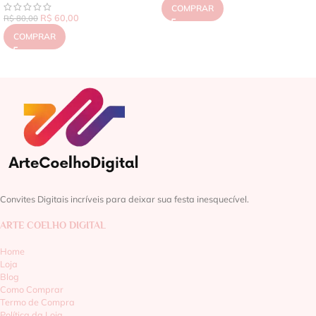
COMPRAR
R$
60,00
R$
80,00
COMPRAR
Convites Digitais incríveis para deixar sua festa inesquecível.
ARTE COELHO DIGITAL
Home
Loja
Blog
Como Comprar
Termo de Compra
Política da Loja