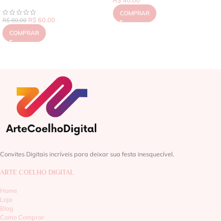
COMPRAR
R$
60,00
R$
80,00
COMPRAR
Convites Digitais incríveis para deixar sua festa inesquecível.
ARTE COELHO DIGITAL
Home
Loja
Blog
Como Comprar