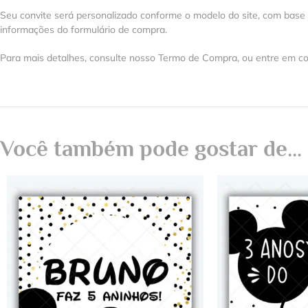
Seu convite será personalizado conforme o modelo do site, com base
informações do formulário de compra.
Para mais detalhes, consulte nosso Termo de Compra, ou entre em co
Você também pode gostar de…