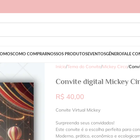
SOMOS
COMO COMPRAR
NOSSOS PRODUTOS
EVENTOS
GÊNERO
FALE C
Início
/
Tema do Convite
/
Mickey Circo
/
Convi
Convite digital Mickey Ci
R$
40,00
Convite Virtual Mickey
Surpreenda seus convidados!
Este convite é a escolha perfeita para con
Moderno, prático, econômico e ecologica