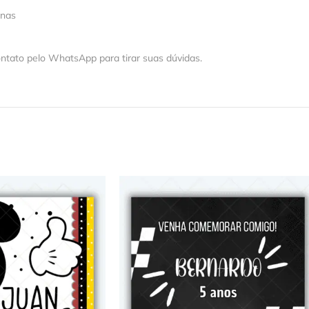
 nas
ntato pelo WhatsApp para tirar suas dúvidas.