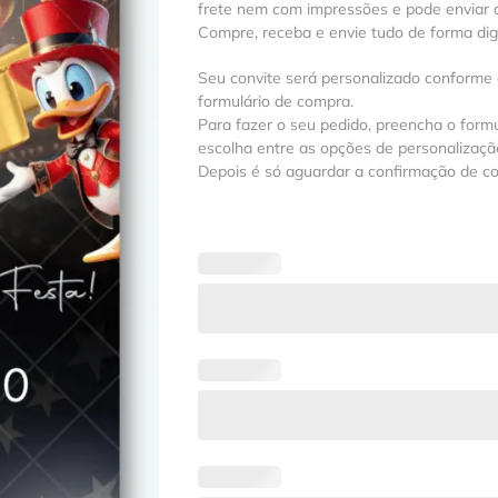
frete nem com impressões e pode enviar a
Compre, receba e envie tudo de forma digit
Seu convite será personalizado conforme
formulário de compra.
Para fazer o seu pedido, preencha o formu
escolha entre as opções de personalização
Depois é só aguardar a confirmação de c