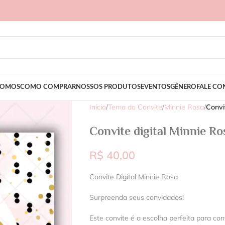
SOMOS
COMO COMPRAR
NOSSOS PRODUTOS
EVENTOS
GÊNERO
FALE C
Início
/
Tema do Convite
/
Minnie Rosa
/
Convi
Convite digital Minnie Ro
R$
40,00
Convite Digital Minnie Rosa
Surpreenda seus convidados!
Este convite é a escolha perfeita para con