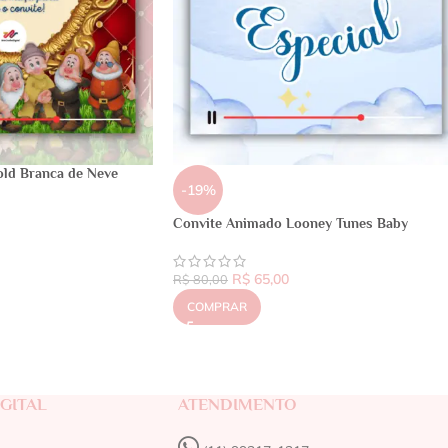
old Branca de Neve
-19%
Convite Animado Looney Tunes Baby
R$
65,00
R$
80,00
COMPRAR
GITAL
ATENDIMENTO