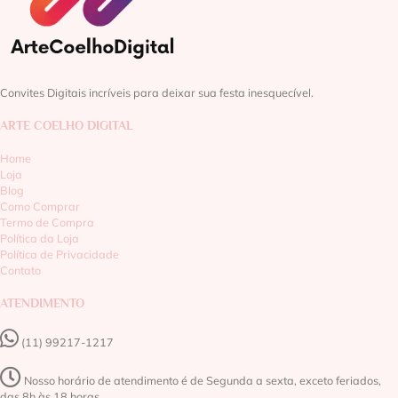
Convites Digitais incríveis para deixar sua festa inesquecível.
ARTE COELHO DIGITAL
Home
Loja
Blog
Como Comprar
Termo de Compra
Política da Loja
Política de Privacidade
Contato
ATENDIMENTO
(11) 99217-1217‬
Nosso horário de atendimento é de Segunda a sexta, exceto feriados,
das 8h às 18 horas.