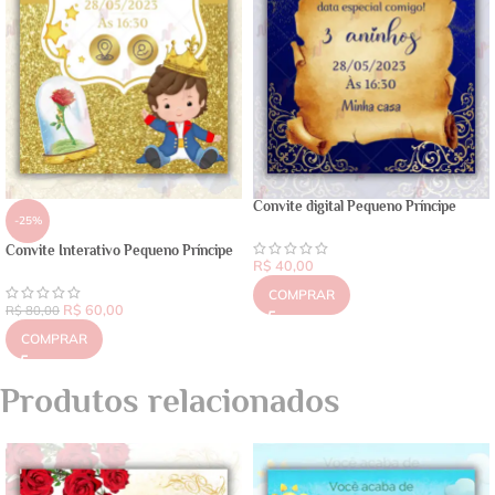
Convite digital Pequeno Príncipe
-25%
Convite Interativo Pequeno Príncipe
R$
40,00
COMPRAR
R$
60,00
R$
80,00
COMPRAR
Produtos relacionados