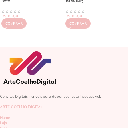
Neve
Tunes Baby
R$
100,00
R$
100,00
COMPRAR
COMPRAR
Convites Digitais incríveis para deixar sua festa inesquecível.
ARTE COELHO DIGITAL
Home
Loja
Blog