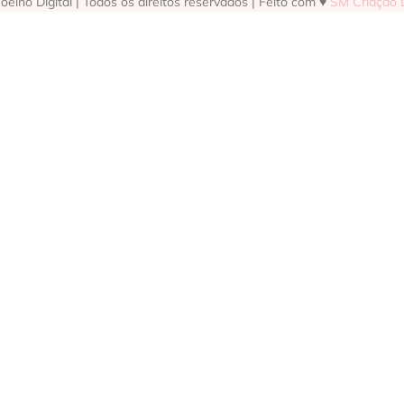
elho Digital | Todos os direitos reservados | Feito com ♥
SM Criação D