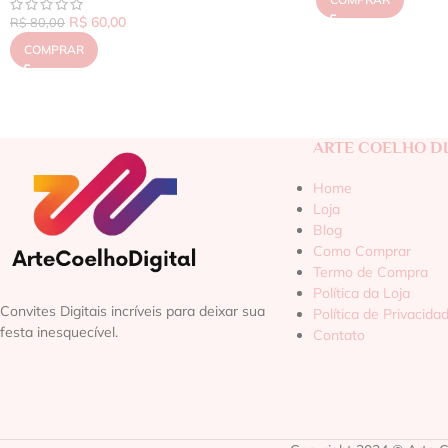
R$
60,00
R$
80,00
COMPRAR
ARTE COELHO DI
Home
Loja
Blog
Como Comprar
Termo de Compra
Política da Loja
Convites Digitais incríveis para deixar sua
Política de Privacida
festa inesquecível.
Contato