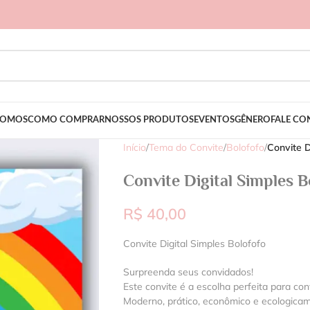
SOMOS
COMO COMPRAR
NOSSOS PRODUTOS
EVENTOS
GÊNERO
FALE C
Início
/
Tema do Convite
/
Bolofofo
/
Convite D
Convite Digital Simples B
R$
40,00
Convite Digital Simples Bolofofo
Surpreenda seus convidados!
Este convite é a escolha perfeita para con
Moderno, prático, econômico e ecologica