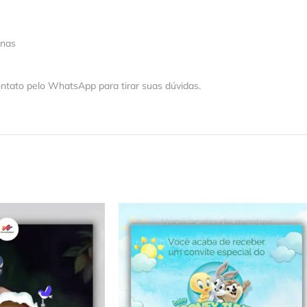
 nas
ntato pelo WhatsApp para tirar suas dúvidas.