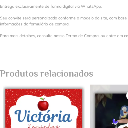
Entrega exclusivamente de forma digital via WhatsApp.
Seu convite será personalizado conforme o modelo do site, com base
informações do formulário de compra.
Para mais detalhes, consulte nosso Termo de Compra, ou entre em co
Produtos relacionados