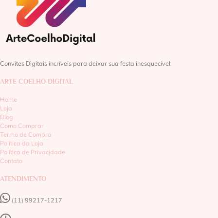
Convites Digitais incríveis para deixar sua festa inesquecível.
ARTE COELHO DIGITAL
Home
Loja
Blog
Como Comprar
Termo de Compra
Política da Loja
Política de Privacidade
Contato
ATENDIMENTO
(11) 99217-1217‬