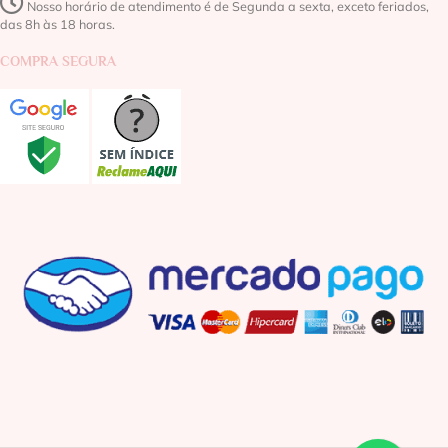
Nosso horário de atendimento é de Segunda a sexta, exceto feriados,
das 8h às 18 horas.
COMPRA SEGURA