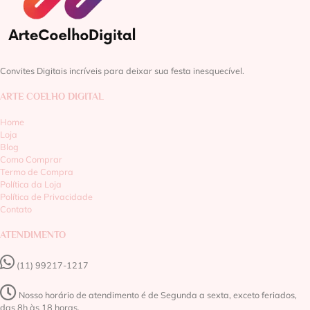
Convites Digitais incríveis para deixar sua festa inesquecível.
ARTE COELHO DIGITAL
Home
Loja
Blog
Como Comprar
Termo de Compra
Política da Loja
Política de Privacidade
Contato
ATENDIMENTO
(11) 99217-1217‬
Nosso horário de atendimento é de Segunda a sexta, exceto feriados,
das 8h às 18 horas.