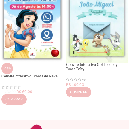
Convite Interativo Gold Looney
-25%
Tunes Baby
Convite Interativo Branca de Neve
R$
100,00
R$
60,00
R$
80,00
COMPRAR
COMPRAR