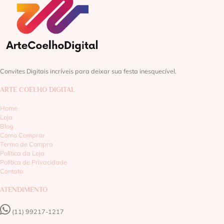
Convites Digitais incríveis para deixar sua festa inesquecível.
ARTE COELHO DIGITAL
Home
Loja
Blog
Como Comprar
Termo de Compra
Política da Loja
Política de Privacidade
Contato
ATENDIMENTO
(11) 99217-1217‬