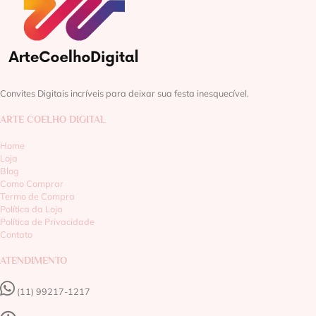
Convites Digitais incríveis para deixar sua festa inesquecível.
ARTE COELHO DIGITAL
Home
Loja
Blog
Como Comprar
Termo de Compra
Política da Loja
Política de Privacidade
Contato
ATENDIMENTO
(11) 99217-1217‬