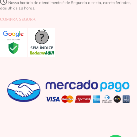
Nosso horário de atendimento é de Segunda a sexta, exceto feriados,
das 8h às 18 horas.
COMPRA SEGURA