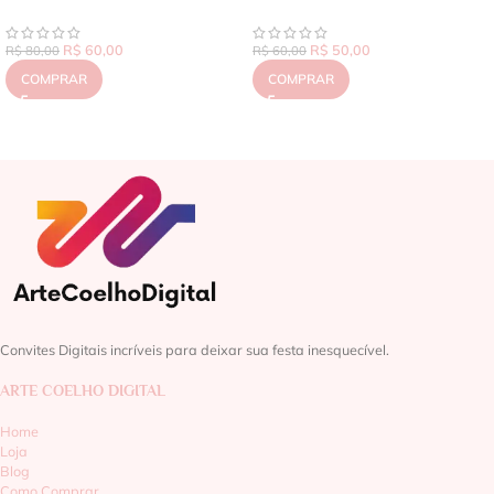
R$
60,00
R$
50,00
R$
80,00
R$
60,00
COMPRAR
COMPRAR
Convites Digitais incríveis para deixar sua festa inesquecível.
ARTE COELHO DIGITAL
Home
Loja
Blog
Como Comprar