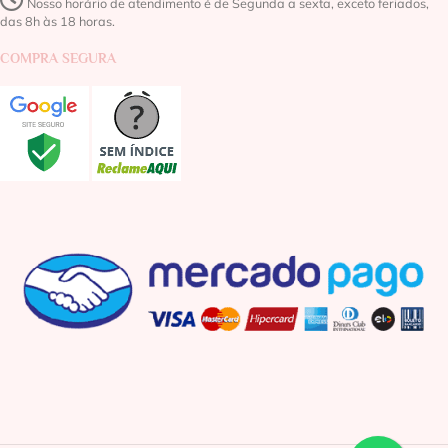
Nosso horário de atendimento é de Segunda a sexta, exceto feriados,
das 8h às 18 horas.
COMPRA SEGURA