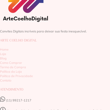
Convites Digitais incríveis para deixar sua festa inesquecível.
ARTE COELHO DIGITAL
Home
Loja
Blog
Como Comprar
Termo de Compra
Política da Loja
Política de Privacidade
Contato
ATENDIMENTO
(11) 99217-1217‬