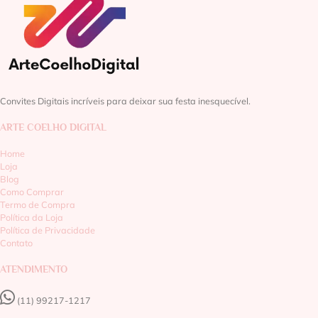
Convites Digitais incríveis para deixar sua festa inesquecível.
ARTE COELHO DIGITAL
Home
Loja
Blog
Como Comprar
Termo de Compra
Política da Loja
Política de Privacidade
Contato
ATENDIMENTO
(11) 99217-1217‬