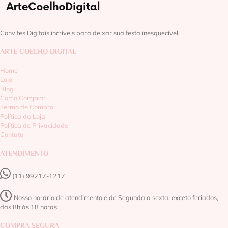
Convites Digitais incríveis para deixar sua festa inesquecível.
ARTE COELHO DIGITAL
Home
Loja
Blog
Como Comprar
Termo de Compra
Política da Loja
Política de Privacidade
Contato
ATENDIMENTO
(11) 99217-1217‬
Nosso horário de atendimento é de Segunda a sexta, exceto feriados,
das 8h às 18 horas.
COMPRA SEGURA