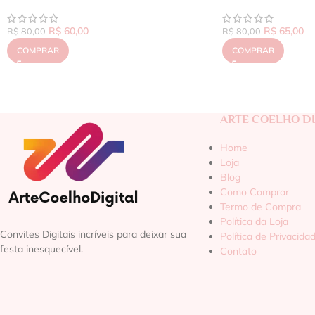
R$
60,00
R$
65,00
R$
80,00
R$
80,00
COMPRAR
COMPRAR
ARTE COELHO DI
Home
Loja
Blog
Como Comprar
Termo de Compra
Política da Loja
Convites Digitais incríveis para deixar sua
Política de Privacida
festa inesquecível.
Contato