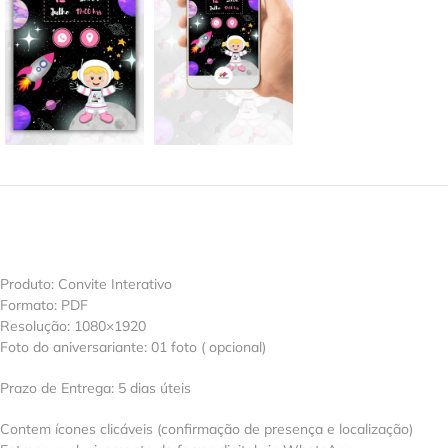
Produto: Convite Interativo
Formato: PDF
Resolução: 1080×1920
Foto do aniversariante: 01 foto ( opcional)
Prazo de Entrega: 5 dias úteis
Contem ícones clicáveis (confirmação de presença e localização)