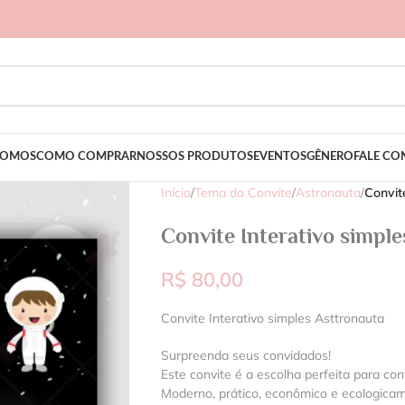
SOMOS
COMO COMPRAR
NOSSOS PRODUTOS
EVENTOS
GÊNERO
FALE C
Início
/
Tema do Convite
/
Astronauta
/
Convit
Convite Interativo simpl
R$
80,00
Convite Interativo simples Asttronauta
Surpreenda seus convidados!
Este convite é a escolha perfeita para con
Moderno, prático, econômico e ecologica