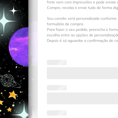
frete nem com impressões e pode enviar a
Compre, receba e envie tudo de forma digit
Seu convite será personalizado conforme
formulário de compra.
Para fazer o seu pedido, preencha o formu
escolha entre as opções de personalização
Depois é só aguardar a confirmação de c