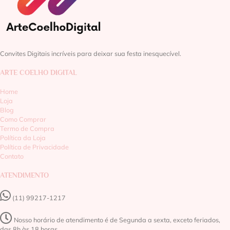
Convites Digitais incríveis para deixar sua festa inesquecível.
ARTE COELHO DIGITAL
Home
Loja
Blog
Como Comprar
Termo de Compra
Política da Loja
Política de Privacidade
Contato
ATENDIMENTO
(11) 99217-1217‬
Nosso horário de atendimento é de Segunda a sexta, exceto feriados,
das 8h às 18 horas.