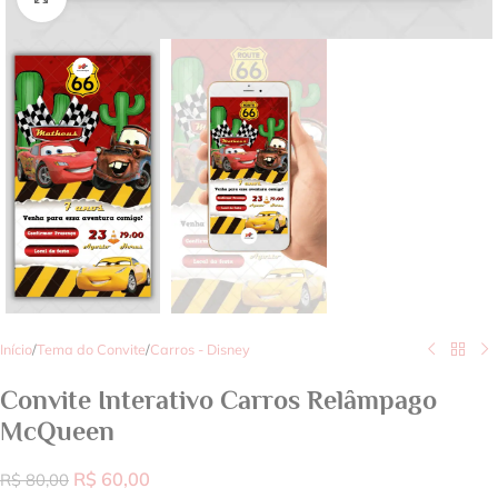
Início
/
Tema do Convite
/
Carros - Disney
Convite Interativo Carros Relâmpago
McQueen
R$
60,00
R$
80,00