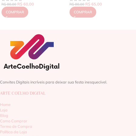
R$
60,00
R$
65,00
R$
80,00
R$
80,00
COMPRAR
COMPRAR
Convites Digitais incríveis para deixar sua festa inesquecível.
ARTE COELHO DIGITAL
Home
Loja
Blog
Como Comprar
Termo de Compra
Política da Loja