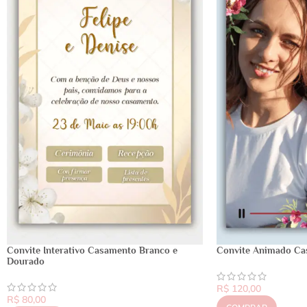
Convite Interativo Casamento Branco e
Convite Animado Ca
Dourado
R$
120,00
R$
80,00