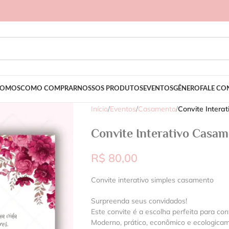
SOMOS
COMO COMPRAR
NOSSOS PRODUTOS
EVENTOS
GÊNERO
FALE C
Início
/
Eventos
/
Casamento
/
Convite Intera
Convite Interativo Casam
R$
80,00
Convite interativo simples casamento
Surpreenda seus convidados!
Este convite é a escolha perfeita para con
Moderno, prático, econômico e ecologica