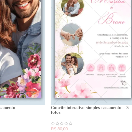
samento
Convite interativo simples casamento – 3
fotos
R$
80,00