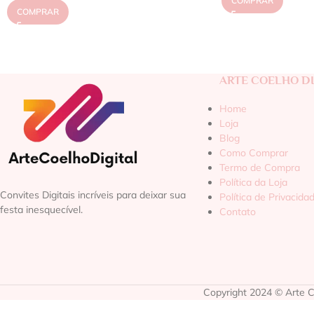
COMPRAR
COMPRAR
ARTE COELHO DI
Home
Loja
Blog
Como Comprar
Termo de Compra
Política da Loja
Convites Digitais incríveis para deixar sua
Política de Privacida
festa inesquecível.
Contato
Copyright 2024 © Arte Co