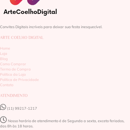
Convites Digitais incríveis para deixar sua festa inesquecível.
ARTE COELHO DIGITAL
Home
Loja
Blog
Como Comprar
Termo de Compra
Política da Loja
Política de Privacidade
Contato
ATENDIMENTO
(11) 99217-1217‬
Nosso horário de atendimento é de Segunda a sexta, exceto feriados,
das 8h às 18 horas.