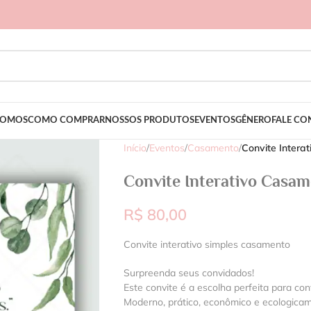
SOMOS
COMO COMPRAR
NOSSOS PRODUTOS
EVENTOS
GÊNERO
FALE C
Início
/
Eventos
/
Casamento
/
Convite Intera
Convite Interativo Casam
R$
80,00
Convite interativo simples casamento
Surpreenda seus convidados!
Este convite é a escolha perfeita para con
Moderno, prático, econômico e ecologica