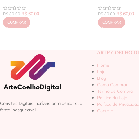
R$
60,00
R$
60,00
R$
80,00
R$
80,00
COMPRAR
COMPRAR
ARTE COELHO DI
Home
Loja
Blog
Como Comprar
Termo de Compra
Política da Loja
Convites Digitais incríveis para deixar sua
Política de Privacida
festa inesquecível.
Contato