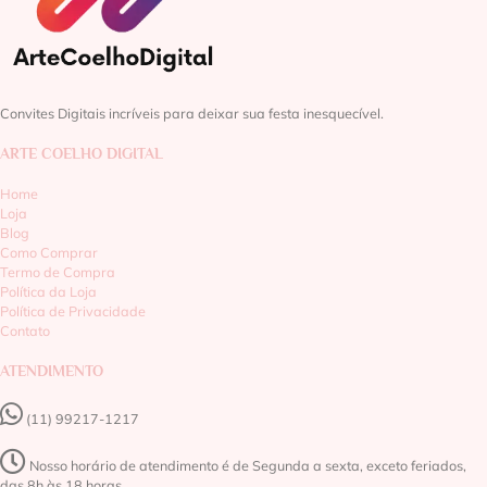
Convites Digitais incríveis para deixar sua festa inesquecível.
ARTE COELHO DIGITAL
Home
Loja
Blog
Como Comprar
Termo de Compra
Política da Loja
Política de Privacidade
Contato
ATENDIMENTO
(11) 99217-1217‬
Nosso horário de atendimento é de Segunda a sexta, exceto feriados,
das 8h às 18 horas.