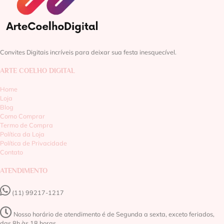
Convites Digitais incríveis para deixar sua festa inesquecível.
ARTE COELHO DIGITAL
Home
Loja
Blog
Como Comprar
Termo de Compra
Política da Loja
Política de Privacidade
Contato
ATENDIMENTO
(11) 99217-1217‬
Nosso horário de atendimento é de Segunda a sexta, exceto feriados,
das 8h às 18 horas.