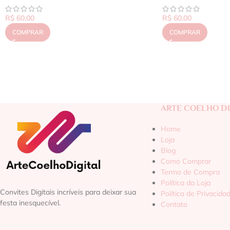
R$
60,00
R$
60,00
COMPRAR
COMPRAR
ARTE COELHO DI
Home
Loja
Blog
Como Comprar
Termo de Compra
Política da Loja
Convites Digitais incríveis para deixar sua
Política de Privacida
festa inesquecível.
Contato