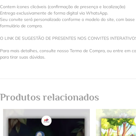
Contem ícones clicáveis (confirmação de presença e localização)
Entrega exclusivamente de forma digital via WhatsApp.
Seu convite será personalizado conforme o modelo do site, com base
formulário de compra.
O LINK DE SUGESTÃO DE PRESENTES NOS CONVITES INTERATIV
Para mais detalhes, consulte nosso Termo de Compra, ou entre em 
para tirar suas dúvidas.
Produtos relacionados