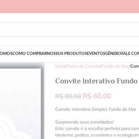
SOMOS
COMO COMPRAR
NOSSOS PRODUTOS
EVENTOS
GÊNERO
FALE C
Início
/
Tema do Convite
/
Fundo do Mar
/
Conv
Convite Interativo Fundo
R$
60,00
R$
80,00
Convite Interativo Simples Fundo do Mar
Surpreenda seus convidados!
Este convite é a escolha perfeita para con
Moderno, prático, econômico e ecologica