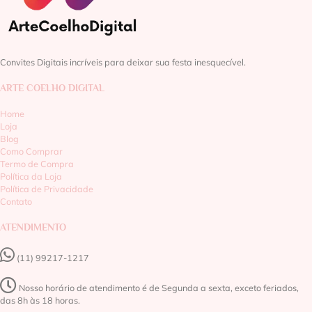
Convites Digitais incríveis para deixar sua festa inesquecível.
ARTE COELHO DIGITAL
Home
Loja
Blog
Como Comprar
Termo de Compra
Política da Loja
Política de Privacidade
Contato
ATENDIMENTO
(11) 99217-1217‬
Nosso horário de atendimento é de Segunda a sexta, exceto feriados,
das 8h às 18 horas.