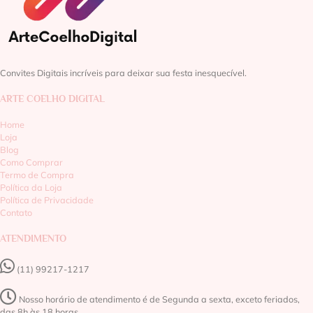
Convites Digitais incríveis para deixar sua festa inesquecível.
ARTE COELHO DIGITAL
Home
Loja
Blog
Como Comprar
Termo de Compra
Política da Loja
Política de Privacidade
Contato
ATENDIMENTO
(11) 99217-1217‬
Nosso horário de atendimento é de Segunda a sexta, exceto feriados,
das 8h às 18 horas.