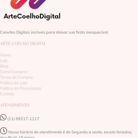
Convites Digitais incríveis para deixar sua festa inesquecível.
ARTE COELHO DIGITAL
Home
Loja
Blog
Como Comprar
Termo de Compra
Política da Loja
Política de Privacidade
Contato
ATENDIMENTO
(11) 99217-1217‬
Nosso horário de atendimento é de Segunda a sexta, exceto feriados,
das 8h às 18 horas.