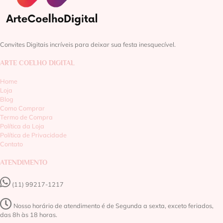
Convites Digitais incríveis para deixar sua festa inesquecível.
ARTE COELHO DIGITAL
Home
Loja
Blog
Como Comprar
Termo de Compra
Política da Loja
Política de Privacidade
Contato
ATENDIMENTO
(11) 99217-1217‬
Nosso horário de atendimento é de Segunda a sexta, exceto feriados,
das 8h às 18 horas.