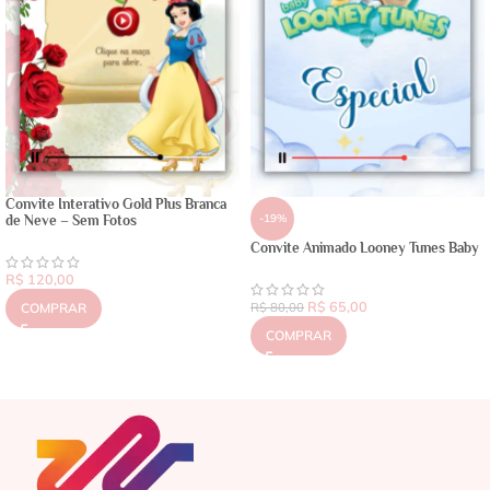
Convite Interativo Gold Plus Branca
-19%
de Neve – Sem Fotos
Convite Animado Looney Tunes Baby
R$
120,00
R$
65,00
COMPRAR
R$
80,00
COMPRAR