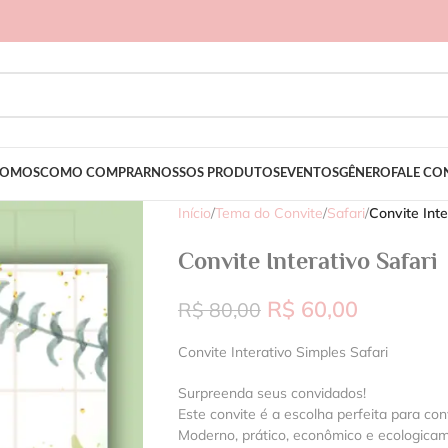
SOMOS
COMO COMPRAR
NOSSOS PRODUTOS
EVENTOS
GÊNERO
FALE C
Início
/
Tema do Convite
/
Safari
/
Convite Inte
Convite Interativo Safari
R$
60,00
R$
80,00
Convite Interativo Simples Safari
Surpreenda seus convidados!
Este convite é a escolha perfeita para con
Moderno, prático, econômico e ecologica