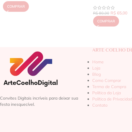
COMPRAR
R$
65,00
R$
80,00
COMPRAR
ARTE COELHO DI
Home
Loja
Blog
Como Comprar
Termo de Compra
Política da Loja
Convites Digitais incríveis para deixar sua
Política de Privacida
festa inesquecível.
Contato