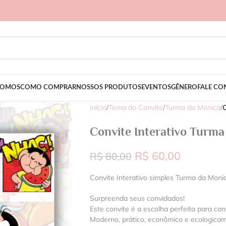
SOMOS
COMO COMPRAR
NOSSOS PRODUTOS
EVENTOS
GÊNERO
FALE C
Início
/
Tema do Convite
/
Turma da Monica
/
C
Convite Interativo Turma
R$
60,00
R$
80,00
Convite Interativo simples Turma da Moni
Surpreenda seus convidados!
Este convite é a escolha perfeita para con
Moderno, prático, econômico e ecologica