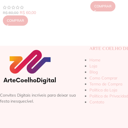
COMPRAR
R$
60,00
R$
80,00
COMPRAR
ARTE COELHO DI
Home
Loja
Blog
Como Comprar
Termo de Compra
Política da Loja
Convites Digitais incríveis para deixar sua
Política de Privacida
festa inesquecível.
Contato