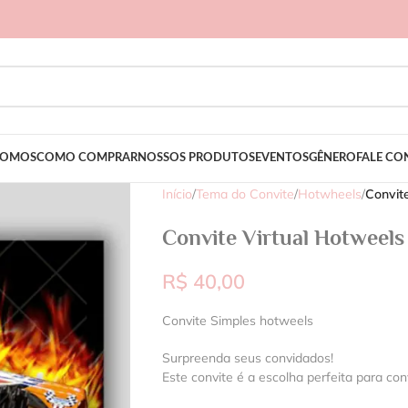
SOMOS
COMO COMPRAR
NOSSOS PRODUTOS
EVENTOS
GÊNERO
FALE C
Início
/
Tema do Convite
/
Hotwheels
/
Convit
Convite Virtual Hotweels
R$
40,00
Convite Simples hotweels
Surpreenda seus convidados!
Este convite é a escolha perfeita para con