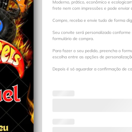
Moderno, prático, econômico e ecologica
frete nem com impressões e pode enviar a
Compre, receba e envie tudo de forma digit
Seu convite será personalizado conforme
formulário de compra.
Para fazer o seu pedido, preencha o formu
escolha entre as opções de personalização
Depois é só aguardar a confirmação de c