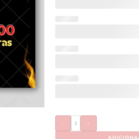
-
+
ADICIONA