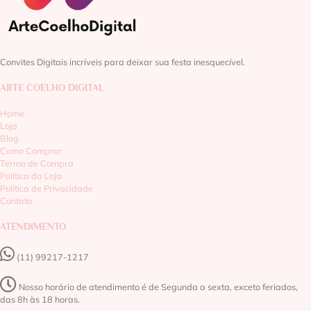
Convites Digitais incríveis para deixar sua festa inesquecível.
ARTE COELHO DIGITAL
Home
Loja
Blog
Como Comprar
Termo de Compra
Política da Loja
Política de Privacidade
Contato
ATENDIMENTO
(11) 99217-1217‬
Nosso horário de atendimento é de Segunda a sexta, exceto feriados,
das 8h às 18 horas.