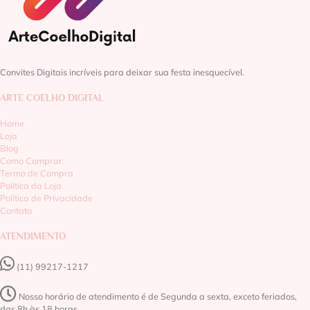
Convites Digitais incríveis para deixar sua festa inesquecível.
ARTE COELHO DIGITAL
Home
Loja
Blog
Como Comprar
Termo de Compra
Política da Loja
Política de Privacidade
Contato
ATENDIMENTO
(11) 99217-1217‬
Nosso horário de atendimento é de Segunda a sexta, exceto feriados,
das 8h às 18 horas.