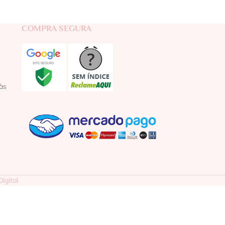
COMPRA SEGURA
às
igital