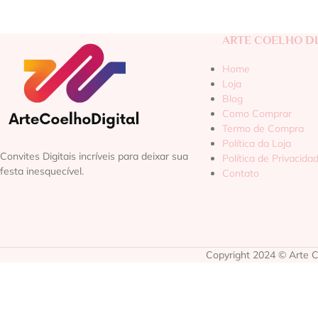
ARTE COELHO DI
Home
Loja
Blog
Como Comprar
Termo de Compra
Política da Loja
Convites Digitais incríveis para deixar sua
Política de Privacida
festa inesquecível.
Contato
Copyright 2024 © Arte Co