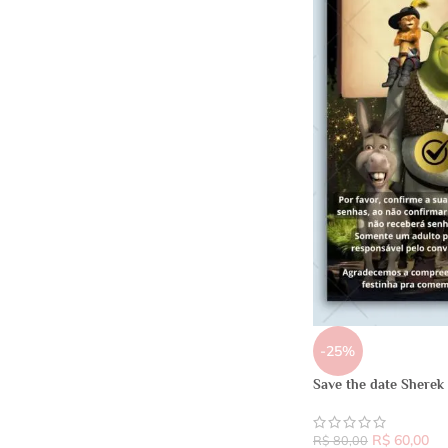
-25%
Save the date Sherek
R$
60,00
R$
80,00