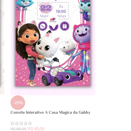
-25%
Convite Interativo A Casa Magica da Gabby
R$
60,00
R$
80,00