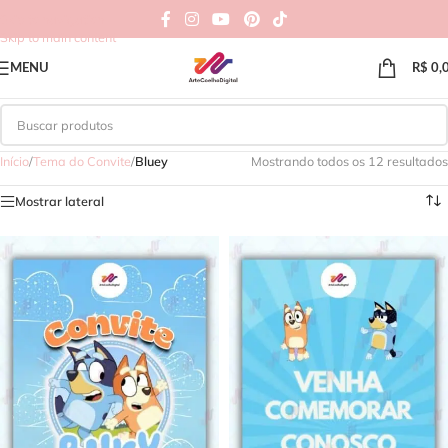
Skip to navigation
Skip to main content
MENU
R$
0,
Início
/
Tema do Convite
/
Bluey
Mostrando todos os 12 resultados
Mostrar lateral