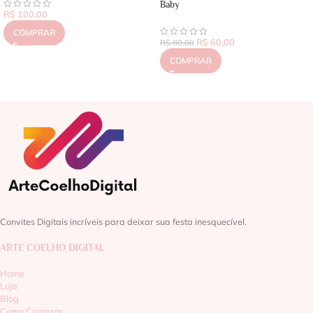
Baby
R$
100,00
COMPRAR
R$
60,00
R$
80,00
COMPRAR
Convites Digitais incríveis para deixar sua festa inesquecível.
ARTE COELHO DIGITAL
Home
Loja
Blog
Como Comprar