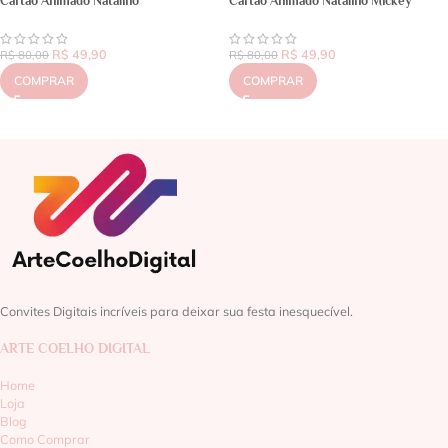
Cartão Animado Natalino
Cartão Animado Natalino Mickey
R$
49,90
R$
49,90
R$
80,00
R$
80,00
COMPRAR
COMPRAR
Convites Digitais incríveis para deixar sua festa inesquecível.
ARTE COELHO DIGITAL
Home
Loja
Blog
Como Comprar