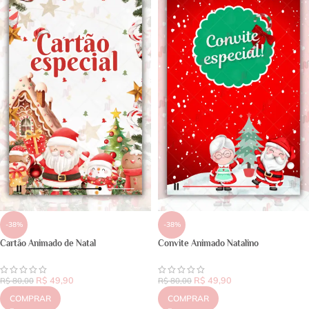
-38%
-38%
Cartão Animado de Natal
Convite Animado Natalino
R$
49,90
R$
49,90
R$
80,00
R$
80,00
COMPRAR
COMPRAR