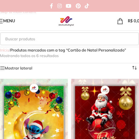
Skip to navigation
Skip to main content
MENU
R$
0,
Início
/
Produtos marcados com a tag “Cartão de Natal Personalizado”
Mostrando todos os 6 resultados
Mostrar lateral