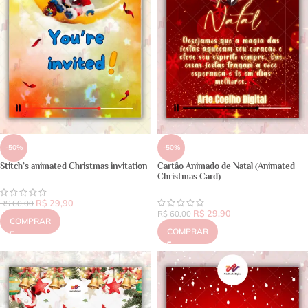
-50%
-50%
Stitch’s animated Christmas invitation
Cartão Animado de Natal (Animated
Christmas Card)
R$
29,90
R$
60,00
R$
29,90
R$
60,00
COMPRAR
COMPRAR