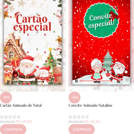
-38%
-38%
Cartão Animado de Natal
Convite Animado Natalino
R$
49,90
R$
49,90
R$
80,00
R$
80,00
COMPRAR
COMPRAR