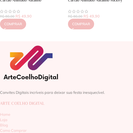
Cartão Animado Natalino
Cartão Animado Natalino Mickey
R$
49,90
R$
49,90
R$
80,00
R$
80,00
COMPRAR
COMPRAR
Convites Digitais incríveis para deixar sua festa inesquecível.
ARTE COELHO DIGITAL
Home
Loja
Blog
Como Comprar