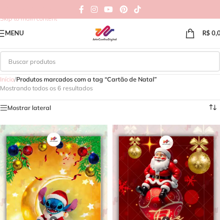
Skip to navigation
Skip to main content
MENU
R$
0,
Início
/
Produtos marcados com a tag “Cartão de Natal”
Mostrando todos os 6 resultados
Mostrar lateral