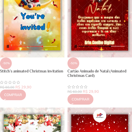
-50%
-50%
Stitch’s animated Christmas invitation
Cartão Animado de Natal (Animated
Christmas Card)
R$
29,90
R$
60,00
R$
29,90
R$
60,00
COMPRAR
COMPRAR