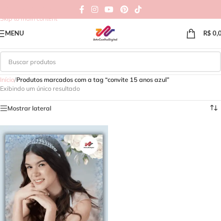
Skip to navigation
Skip to main content
MENU
R$
0,
Início
/
Produtos marcados com a tag “convite 15 anos azul”
Exibindo um único resultado
Mostrar lateral