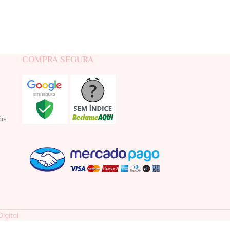
COMPRA SEGURA
às
igital