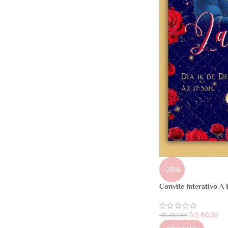
-25%
Convite Interativo A 
R$
60,00
R$
80,00