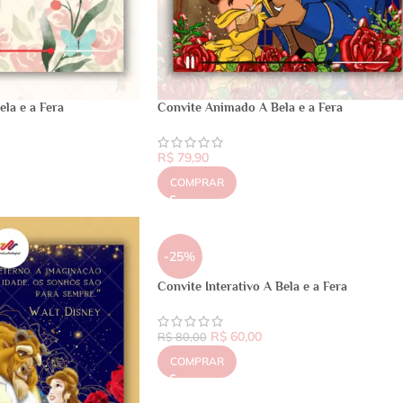
la e a Fera
Convite Animado A Bela e a Fera
R$
79,90
COMPRAR
-25%
Convite Interativo A Bela e a Fera
R$
60,00
R$
80,00
COMPRAR