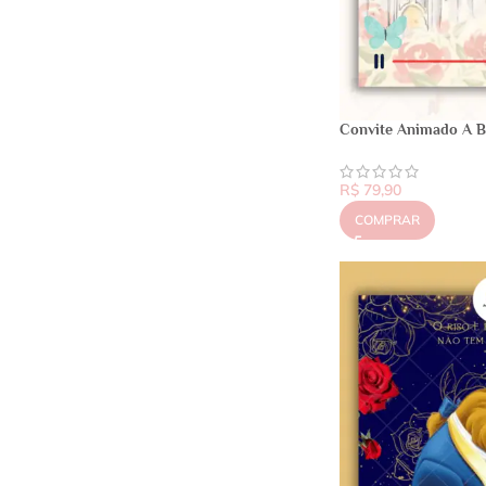
Convite Animado A Be
R$
79,90
COMPRAR