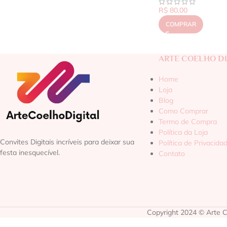
R$
80,00
COMPRAR
ARTE COELHO DI
Home
Loja
Blog
Como Comprar
Termo de Compra
Política da Loja
Convites Digitais incríveis para deixar sua
Política de Privacida
festa inesquecível.
Contato
Copyright 2024 © Arte Co