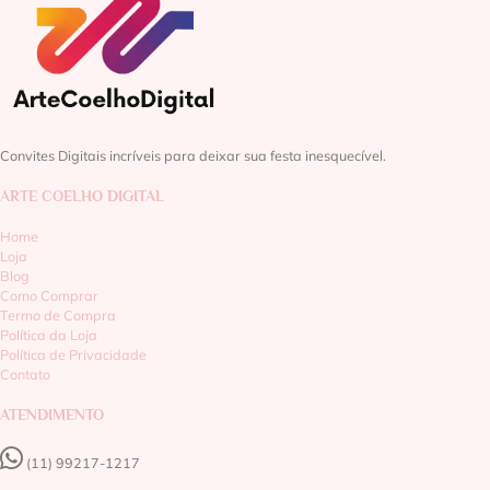
Convites Digitais incríveis para deixar sua festa inesquecível.
ARTE COELHO DIGITAL
Home
Loja
Blog
Como Comprar
Termo de Compra
Política da Loja
Política de Privacidade
Contato
ATENDIMENTO
(11) 99217-1217‬