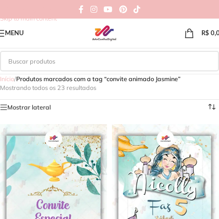
Skip to navigation
Skip to main content
MENU
R$
0,
Início
/
Produtos marcados com a tag “convite animado Jasmine”
Mostrando todos os 23 resultados
Mostrar lateral