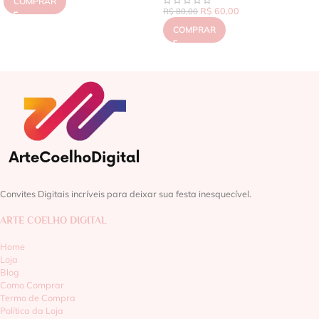
COMPRAR
R$
60,00
R$
80,00
COMPRAR
Convites Digitais incríveis para deixar sua festa inesquecível.
ARTE COELHO DIGITAL
Home
Loja
Blog
Como Comprar
Termo de Compra
Política da Loja