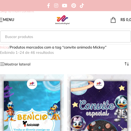
Skip to navigation
Skip to main content
MENU
R$
0,
Início
/
Produtos marcados com a tag “convite animado Mickey”
Exibindo 1–24 de 46 resultados
Mostrar lateral