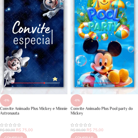
-6%
-6%
Convite Animado Plus Mickey e Minnie
Convite Animado Plus Pool party do
Astronauta
Mickey
R$
75,00
R$
75,00
R$
80,00
R$
80,00
COMPRAR
COMPRAR