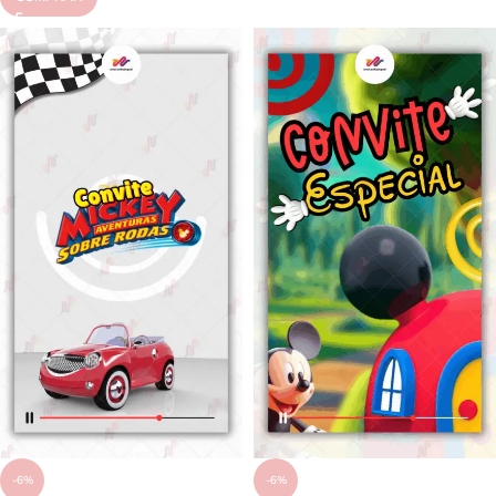
-6%
-6%