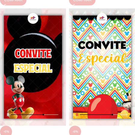
-6%
-6%