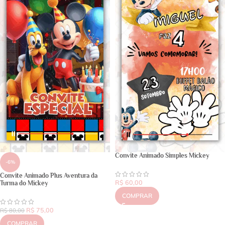
Convite Animado Simples Mickey
-6%
Convite Animado Plus Aventura da
R$
60,00
Turma do Mickey
COMPRAR
R$
75,00
R$
80,00
COMPRAR