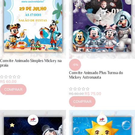
Convite Animado Simples Mickey na
-6%
praia
Convite Animado Plus Turma do
Mickey Astronauta
R$
60,00
COMPRAR
R$
75,00
R$
80,00
COMPRAR