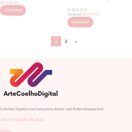
R$
120,00
COMPRAR
R$
75,00
R$
80,00
COMPRAR
1
2
→
Convites Digitais incríveis para deixar sua festa inesquecível.
ARTE COELHO DIGITAL
Home