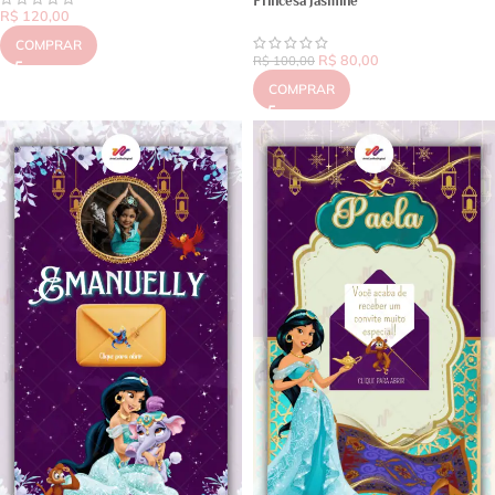
Princesa Jasmine
R$
120,00
COMPRAR
R$
80,00
R$
100,00
COMPRAR