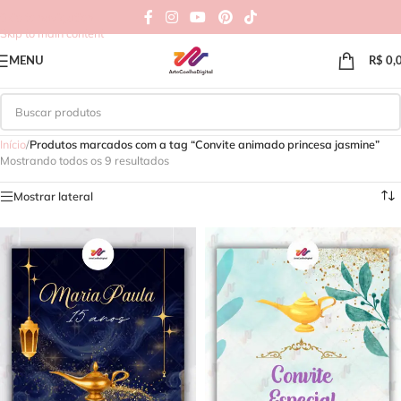
Skip to navigation
Skip to main content
MENU
R$
0,
Início
/
Produtos marcados com a tag “Convite animado princesa jasmine”
Mostrando todos os 9 resultados
Mostrar lateral