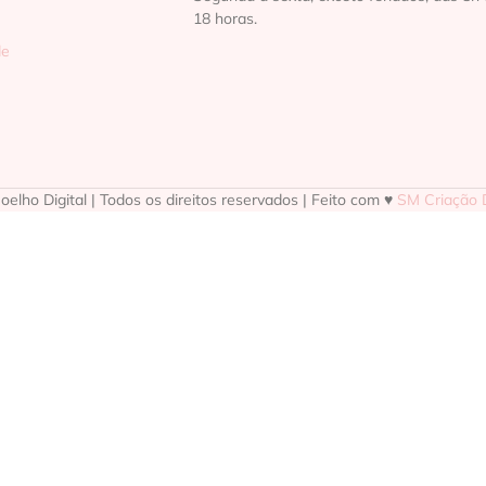
18 horas.
de
elho Digital | Todos os direitos reservados | Feito com ♥
SM Criação D