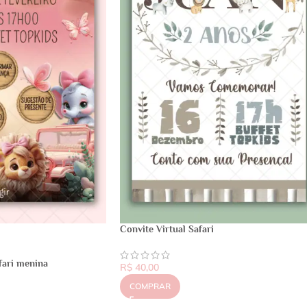
Convite Virtual Safari
fari menina
R$
40,00
COMPRAR