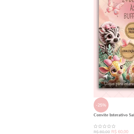
-25%
Convite Interativo Sa
R$
60,00
R$
80,00