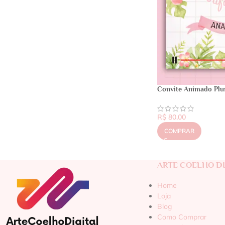
Convite Animado Plus
R$
80,00
COMPRAR
ARTE COELHO DI
Home
Loja
Blog
Como Comprar